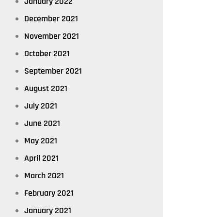
January 2022
December 2021
November 2021
October 2021
September 2021
August 2021
July 2021
June 2021
May 2021
April 2021
March 2021
February 2021
January 2021