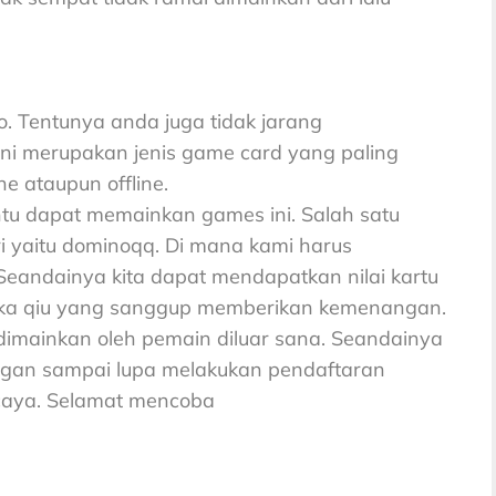
. Tentunya anda juga tidak jarang
ni merupakan jenis game card yang paling
ne ataupun offline.
ntu dapat memainkan games ini. Salah satu
i yaitu dominoqq. Di mana kami harus
Seandainya kita dapat mendapatkan nilai kartu
ngka qiu yang sanggup memberikan kemenangan.
 dimainkan oleh pemain diluar sana. Seandainya
ngan sampai lupa melakukan pendaftaran
ercaya. Selamat mencoba