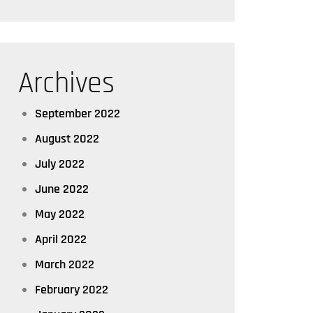
Archives
September 2022
August 2022
July 2022
June 2022
May 2022
April 2022
March 2022
February 2022