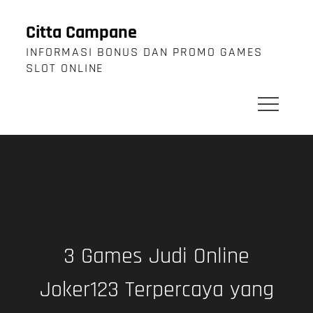
Skip
to
Citta Campane
content
INFORMASI BONUS DAN PROMO GAMES
SLOT ONLINE
3 Games Judi Online
Joker123 Terpercaya yang