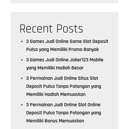
Recent Posts
3 Games Judi Online Game Slot Deposit
Pulsa yang Memiliki Promo Banyak
3 Games Judi Online Joker123 Mobile
yang Memiliki Hadiah Besar
3 Permainan Judi Online Situs Slot
Deposit Pulsa Tanpa Potongan yang
Memiliki Hadiah Memuaskan
3 Permainan Judi Online Slot Online
Deposit Pulsa Tanpa Potongan yang
Memiliki Bonus Memuaskan