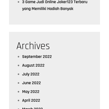
3 Game Judi Online Joker123 Terbaru
yang Memiliki Hadiah Banyak
Archives
September 2022
August 2022
July 2022
June 2022
May 2022
April 2022