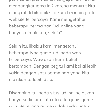
mengangkat tema ini? karena menurut kita
alangkah lebih baik sebelum bermain pada
website terpercaya. Kami mengetahui
beberapa permainan judi online yang
banyak dimainkan, setuju?
Selain itu, jikalau kami mengetahui
beberapa type game judi pada web
terpercaya. Wawasan kami bakal
bertambah. Dengan begitu kami bakal lebih
yakin dengan satu permainan yang kita
mainkan terlebih dulu.
Disamping itu, pada situs judi online bukan
hanya sediakan satu atau dua jenis game
saja. Beberapa game sudah sedia untuk