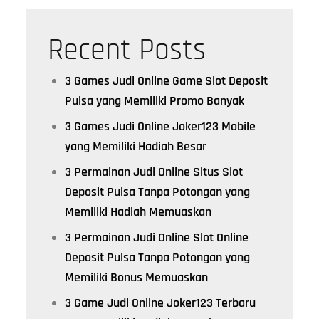
Recent Posts
3 Games Judi Online Game Slot Deposit
Pulsa yang Memiliki Promo Banyak
3 Games Judi Online Joker123 Mobile
yang Memiliki Hadiah Besar
3 Permainan Judi Online Situs Slot
Deposit Pulsa Tanpa Potongan yang
Memiliki Hadiah Memuaskan
3 Permainan Judi Online Slot Online
Deposit Pulsa Tanpa Potongan yang
Memiliki Bonus Memuaskan
3 Game Judi Online Joker123 Terbaru