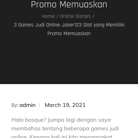
Promo Memuaskan
Home
Online Games
3 Games Judi Online Joker123 Slot yang Memiliki
Promo Memuaskan
Posted
admin
March 19, 2021
By:
on
Halo bosque? Jumpa lagi dengan saya
membahas tentang beberapa games judi
online. Kenapa kali ini kita mengangkat