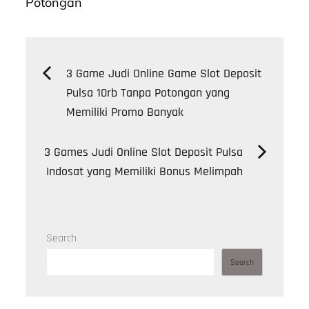
Potongan
Post
3 Game Judi Online Game Slot Deposit
Pulsa 10rb Tanpa Potongan yang
navigation
Memiliki Promo Banyak
3 Games Judi Online Slot Deposit Pulsa
Indosat yang Memiliki Bonus Melimpah
Search
Search