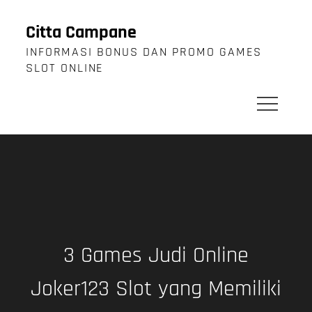
Skip
to
Citta Campane
content
INFORMASI BONUS DAN PROMO GAMES
SLOT ONLINE
3 Games Judi Online
Joker123 Slot yang Memiliki