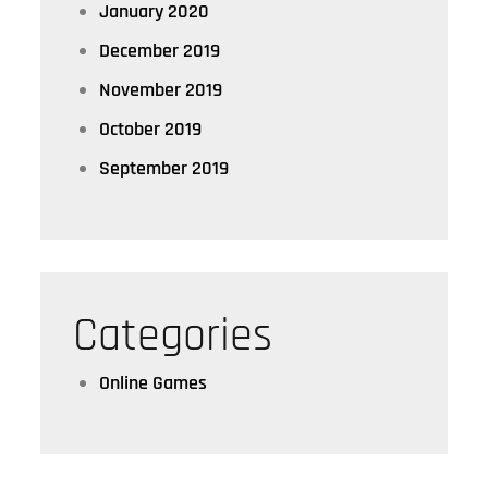
January 2020
December 2019
November 2019
October 2019
September 2019
Categories
Online Games