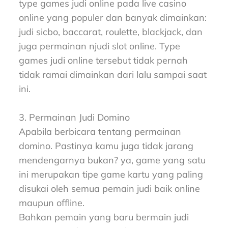
type games judi online pada live casino
online yang populer dan banyak dimainkan:
judi sicbo, baccarat, roulette, blackjack, dan
juga permainan njudi slot online. Type
games judi online tersebut tidak pernah
tidak ramai dimainkan dari lalu sampai saat
ini.
3. Permainan Judi Domino
Apabila berbicara tentang permainan
domino. Pastinya kamu juga tidak jarang
mendengarnya bukan? ya, game yang satu
ini merupakan tipe game kartu yang paling
disukai oleh semua pemain judi baik online
maupun offline.
Bahkan pemain yang baru bermain judi