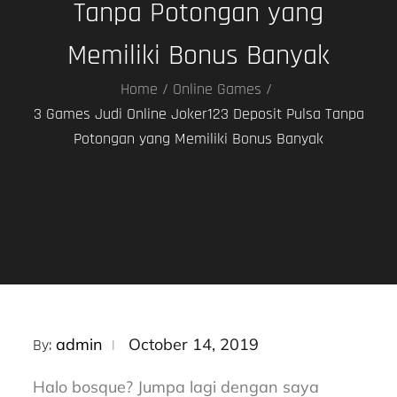
Tanpa Potongan yang
Memiliki Bonus Banyak
Home
Online Games
3 Games Judi Online Joker123 Deposit Pulsa Tanpa
Potongan yang Memiliki Bonus Banyak
Posted
admin
October 14, 2019
By:
on
Halo bosque? Jumpa lagi dengan saya