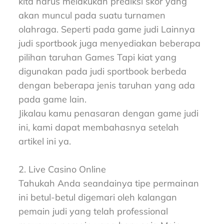
kita harus melakukan prediksi skor yang
akan muncul pada suatu turnamen
olahraga. Seperti pada game judi Lainnya
judi sportbook juga menyediakan beberapa
pilihan taruhan Games Tapi kiat yang
digunakan pada judi sportbook berbeda
dengan beberapa jenis taruhan yang ada
pada game lain.
Jikalau kamu penasaran dengan game judi
ini, kami dapat membahasnya setelah
artikel ini ya.
2. Live Casino Online
Tahukah Anda seandainya tipe permainan
ini betul-betul digemari oleh kalangan
pemain judi yang telah professional