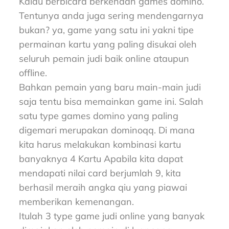
Kalau berbicara berkenaan games domino.
Tentunya anda juga sering mendengarnya
bukan? ya, game yang satu ini yakni tipe
permainan kartu yang paling disukai oleh
seluruh pemain judi baik online ataupun
offline.
Bahkan pemain yang baru main-main judi
saja tentu bisa memainkan game ini. Salah
satu type games domino yang paling
digemari merupakan dominoqq. Di mana
kita harus melakukan kombinasi kartu
banyaknya 4 Kartu Apabila kita dapat
mendapati nilai card berjumlah 9, kita
berhasil meraih angka qiu yang piawai
memberikan kemenangan.
Itulah 3 type game judi online yang banyak