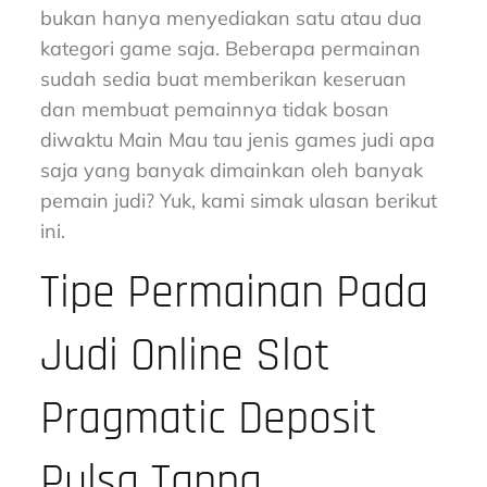
bukan hanya menyediakan satu atau dua
kategori game saja. Beberapa permainan
sudah sedia buat memberikan keseruan
dan membuat pemainnya tidak bosan
diwaktu Main Mau tau jenis games judi apa
saja yang banyak dimainkan oleh banyak
pemain judi? Yuk, kami simak ulasan berikut
ini.
Tipe Permainan Pada
Judi Online Slot
Pragmatic Deposit
Pulsa Tanpa