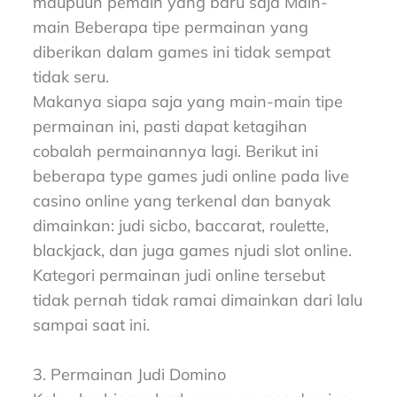
maupuun pemain yang baru saja Main-
main Beberapa tipe permainan yang
diberikan dalam games ini tidak sempat
tidak seru.
Makanya siapa saja yang main-main tipe
permainan ini, pasti dapat ketagihan
cobalah permainannya lagi. Berikut ini
beberapa type games judi online pada live
casino online yang terkenal dan banyak
dimainkan: judi sicbo, baccarat, roulette,
blackjack, dan juga games njudi slot online.
Kategori permainan judi online tersebut
tidak pernah tidak ramai dimainkan dari lalu
sampai saat ini.
3. Permainan Judi Domino