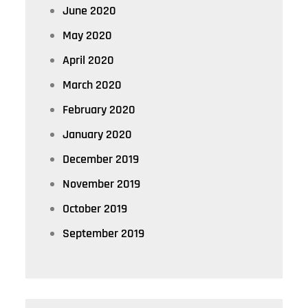
June 2020
May 2020
April 2020
March 2020
February 2020
January 2020
December 2019
November 2019
October 2019
September 2019