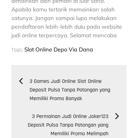
dimainkan oleh pemain di luar sana.
Apabila kamu tertarik memainkan salah
satunya. Jangan sampai lupa melakukan
pendaftaran lebih-lebih dulu pada website
judi online terpercaya. Selamat mencoba
Slot Online Depo Via Dana
Tags:
Post
3 Games Judi Online Slot Online
Deposit Pulsa Tanpa Potongan yang
navigation
Memiliki Promo Banyak
3 Permainan Judi Online Joker123
Deposit Pulsa Tanpa Potongan yang
Memiliki Promo Melimpah