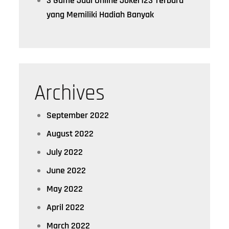
3 Game Judi Online Joker123 Terbaru
yang Memiliki Hadiah Banyak
Archives
September 2022
August 2022
July 2022
June 2022
May 2022
April 2022
March 2022