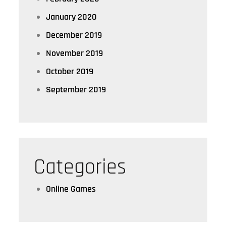
January 2020
December 2019
November 2019
October 2019
September 2019
Categories
Online Games