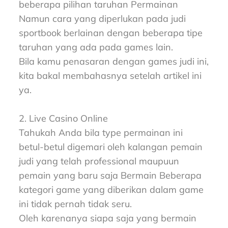
beberapa pilihan taruhan Permainan
Namun cara yang diperlukan pada judi
sportbook berlainan dengan beberapa tipe
taruhan yang ada pada games lain.
Bila kamu penasaran dengan games judi ini,
kita bakal membahasnya setelah artikel ini
ya.
2. Live Casino Online
Tahukah Anda bila type permainan ini
betul-betul digemari oleh kalangan pemain
judi yang telah professional maupuun
pemain yang baru saja Bermain Beberapa
kategori game yang diberikan dalam game
ini tidak pernah tidak seru.
Oleh karenanya siapa saja yang bermain