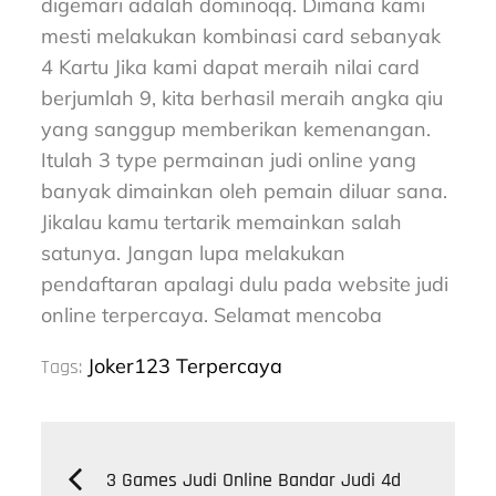
digemari adalah dominoqq. Dimana kami
mesti melakukan kombinasi card sebanyak
4 Kartu Jika kami dapat meraih nilai card
berjumlah 9, kita berhasil meraih angka qiu
yang sanggup memberikan kemenangan.
Itulah 3 type permainan judi online yang
banyak dimainkan oleh pemain diluar sana.
Jikalau kamu tertarik memainkan salah
satunya. Jangan lupa melakukan
pendaftaran apalagi dulu pada website judi
online terpercaya. Selamat mencoba
Joker123 Terpercaya
Tags:
Post
3 Games Judi Online Bandar Judi 4d