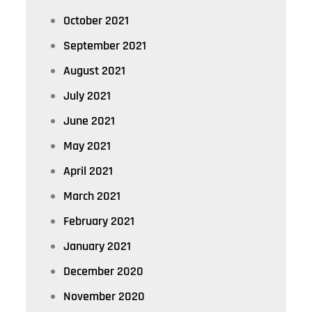
October 2021
September 2021
August 2021
July 2021
June 2021
May 2021
April 2021
March 2021
February 2021
January 2021
December 2020
November 2020