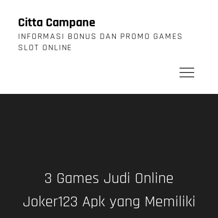
Skip
to
Citta Campane
content
INFORMASI BONUS DAN PROMO GAMES
SLOT ONLINE
3 Games Judi Online
Joker123 Apk yang Memiliki