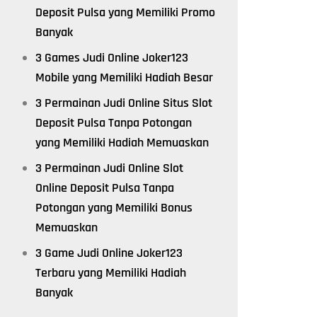
Deposit Pulsa yang Memiliki Promo
Banyak
3 Games Judi Online Joker123
Mobile yang Memiliki Hadiah Besar
3 Permainan Judi Online Situs Slot
Deposit Pulsa Tanpa Potongan
yang Memiliki Hadiah Memuaskan
3 Permainan Judi Online Slot
Online Deposit Pulsa Tanpa
Potongan yang Memiliki Bonus
Memuaskan
3 Game Judi Online Joker123
Terbaru yang Memiliki Hadiah
Banyak