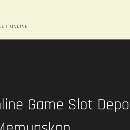
LOT ONLINE
line Game Slot Depo
 Memuaskan