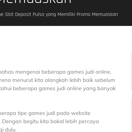
e Slot Deposit Pulsa yang Memiliki Promo Memuaskan
ahas mengenai beberapa games judi online.
arena menurut kita alangkah lebih baik sebelum
tahui beberapa games judi online yang banyak
berapa tipe games judi pada website
Dengan begitu kita bakal lebih percaya
i dulu.