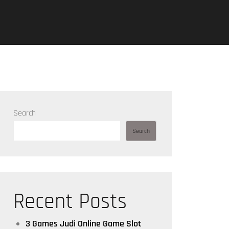
Search
Search
Recent Posts
3 Games Judi Online Game Slot