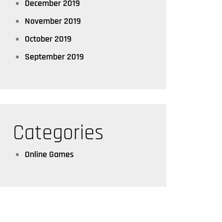
December 2019
November 2019
October 2019
September 2019
Categories
Online Games