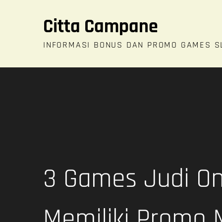
Skip
to
Citta Campane
content
INFORMASI BONUS DAN PROMO GAMES S
3 Games Judi On
Memiliki Promo