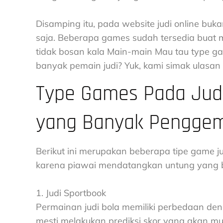
Disamping itu, pada website judi online b
saja. Beberapa games sudah tersedia bua
tidak bosan kala Main-main Mau tau type g
banyak pemain judi? Yuk, kami simak ulasan b
Type Games Pada Judi
yang Banyak Pengge
Berikut ini merupakan beberapa tipe game 
karena piawai mendatangkan untung yang 
1. Judi Sportbook
Permainan judi bola memiliki perbedaan de
mesti melakukan prediksi skor yang akan mu