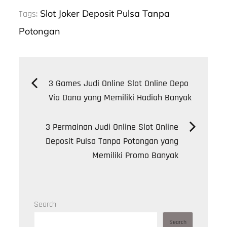
Slot Joker Deposit Pulsa Tanpa
Tags:
Potongan
Post
3 Games Judi Online Slot Online Depo
Via Dana yang Memiliki Hadiah Banyak
navigation
3 Permainan Judi Online Slot Online
Deposit Pulsa Tanpa Potongan yang
Memiliki Promo Banyak
Search
Search