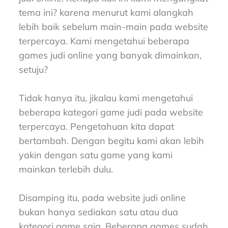
tema ini? karena menurut kami alangkah
lebih baik sebelum main-main pada website
terpercaya. Kami mengetahui beberapa
games judi online yang banyak dimainkan,
setuju?
Tidak hanya itu, jikalau kami mengetahui
beberapa kategori game judi pada website
terpercaya. Pengetahuan kita dapat
bertambah. Dengan begitu kami akan lebih
yakin dengan satu game yang kami
mainkan terlebih dulu.
Disamping itu, pada website judi online
bukan hanya sediakan satu atau dua
kategori game saja. Beberapa games sudah