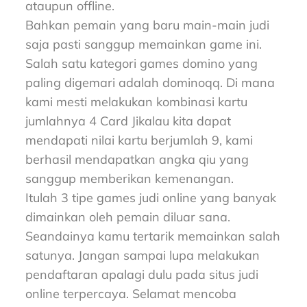
ataupun offline.
Bahkan pemain yang baru main-main judi
saja pasti sanggup memainkan game ini.
Salah satu kategori games domino yang
paling digemari adalah dominoqq. Di mana
kami mesti melakukan kombinasi kartu
jumlahnya 4 Card Jikalau kita dapat
mendapati nilai kartu berjumlah 9, kami
berhasil mendapatkan angka qiu yang
sanggup memberikan kemenangan.
Itulah 3 tipe games judi online yang banyak
dimainkan oleh pemain diluar sana.
Seandainya kamu tertarik memainkan salah
satunya. Jangan sampai lupa melakukan
pendaftaran apalagi dulu pada situs judi
online terpercaya. Selamat mencoba