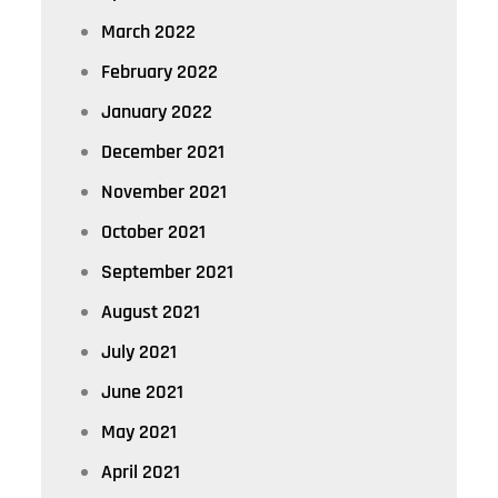
March 2022
February 2022
January 2022
December 2021
November 2021
October 2021
September 2021
August 2021
July 2021
June 2021
May 2021
April 2021