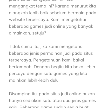
mengangkat tema ini? karena menurut kita
alangkah lebih baik sebelum bermain pada
website terpercaya. Kami mengetahui
beberapa games judi online yang banyak
dimainkan, setuju?
Tidak cuma itu, jika kami mengetahui
beberapa jenis permainan judi pada situs
terpercaya. Pengetahuan kami bakal
bertambah. Dengan begitu kita bakal lebih
percaya dengan satu games yang kita
mainkan lebih-lebih dulu.
Disamping itu, pada situs judi online bukan
hanya sediakan satu atau dua jenis games
saja. Beberapa game sudah sedia buat