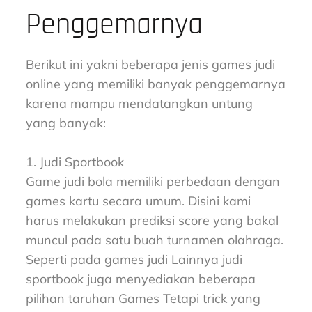
Penggemarnya
Berikut ini yakni beberapa jenis games judi
online yang memiliki banyak penggemarnya
karena mampu mendatangkan untung
yang banyak:
1. Judi Sportbook
Game judi bola memiliki perbedaan dengan
games kartu secara umum. Disini kami
harus melakukan prediksi score yang bakal
muncul pada satu buah turnamen olahraga.
Seperti pada games judi Lainnya judi
sportbook juga menyediakan beberapa
pilihan taruhan Games Tetapi trick yang