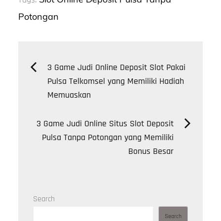
Potongan
Post
3 Game Judi Online Deposit Slot Pakai
Pulsa Telkomsel yang Memiliki Hadiah
navigation
Memuaskan
3 Game Judi Online Situs Slot Deposit
Pulsa Tanpa Potongan yang Memiliki
Bonus Besar
Search
Search