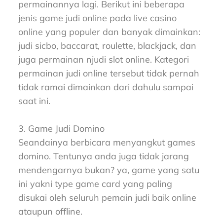
permainannya lagi. Berikut ini beberapa
jenis game judi online pada live casino
online yang populer dan banyak dimainkan:
judi sicbo, baccarat, roulette, blackjack, dan
juga permainan njudi slot online. Kategori
permainan judi online tersebut tidak pernah
tidak ramai dimainkan dari dahulu sampai
saat ini.
3. Game Judi Domino
Seandainya berbicara menyangkut games
domino. Tentunya anda juga tidak jarang
mendengarnya bukan? ya, game yang satu
ini yakni type game card yang paling
disukai oleh seluruh pemain judi baik online
ataupun offline.