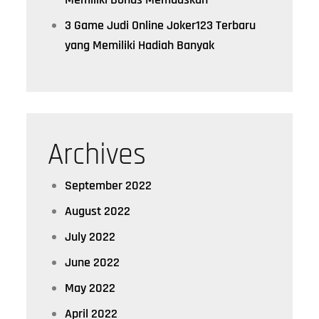
3 Game Judi Online Joker123 Terbaru
yang Memiliki Hadiah Banyak
Archives
September 2022
August 2022
July 2022
June 2022
May 2022
April 2022