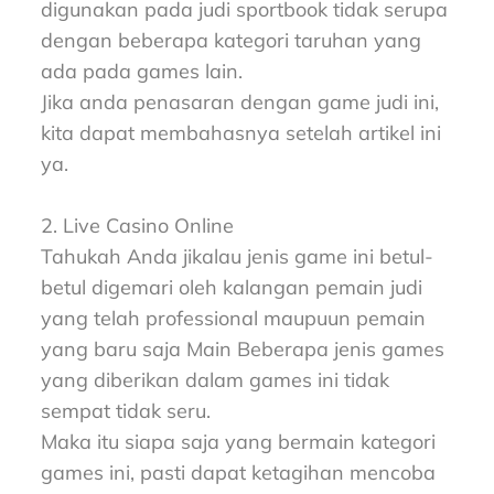
digunakan pada judi sportbook tidak serupa
dengan beberapa kategori taruhan yang
ada pada games lain.
Jika anda penasaran dengan game judi ini,
kita dapat membahasnya setelah artikel ini
ya.
2. Live Casino Online
Tahukah Anda jikalau jenis game ini betul-
betul digemari oleh kalangan pemain judi
yang telah professional maupuun pemain
yang baru saja Main Beberapa jenis games
yang diberikan dalam games ini tidak
sempat tidak seru.
Maka itu siapa saja yang bermain kategori
games ini, pasti dapat ketagihan mencoba