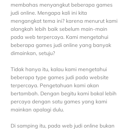
membahas menyangkut beberapa games
judi online. Mengapa kali ini kita
mengangkat tema ini? karena menurut kami
alangkah lebih baik sebelum main-main
pada web terpercaya. Kami mengetahui
beberapa games judi online yang banyak
dimainkan, setuju?
Tidak hanya itu, kalau kami mengetahui
beberapa type games judi pada website
terpercaya. Pengetahuan kami akan
bertambah. Dengan begitu kami bakal lebih
percaya dengan satu games yang kami
mainkan apalagi dulu.
Di samping itu, pada web judi online bukan