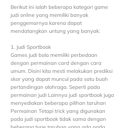
Berikut ini ialah beberapa kategori game
judi online yang memiliki banyak
penggemarnya karena dapat
mendatangkan untung yang banyak:
1. Judi Sportbook
Games judi bola memiliki perbedaan
dengan permainan card dengan cara
umum. Disini kita mesti melakukan prediksi
skor yang dapat muncul pada satu buah
pertandingan olahraga. Seperti pada
permainan judi Lainnya judi sportbook juga
menyediakan beberapa pilihan taruhan
Permainan Tetapi trick yang digunakan
pada judi sportbook tidak sama dengan
beberapa type taruhan yang ada pada