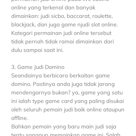
online yang terkenal dan banyak
dimainkan: judi sicbo, baccarat, roulette,
blackjack, dan juga game njudi slot online.
Kategori permainan judi online tersebut
tidak pernah tidak ramai dimainkan dari
dulu sampai saat ini.
3. Game Judi Domino
Seandainya berbicara berkaitan game
domino. Pastinya anda juga tidak jarang
mendengarnya bukan? ya, game yang satu
ini ialah type game card yang paling disukai
oleh seluruh pemain judi baik online ataupun
offline.
Bahkan pemain yang baru main judi saja
tentu sanggup memainkan game ini. Salah