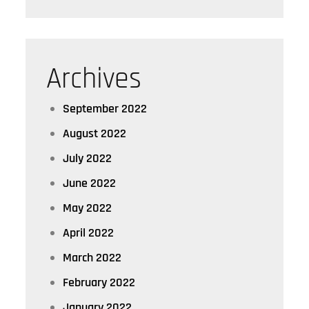
Archives
September 2022
August 2022
July 2022
June 2022
May 2022
April 2022
March 2022
February 2022
January 2022