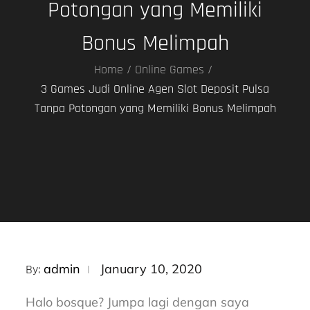
Potongan yang Memiliki
Bonus Melimpah
Home
Online Games
3 Games Judi Online Agen Slot Deposit Pulsa
Tanpa Potongan yang Memiliki Bonus Melimpah
Posted
admin
January 10, 2020
By:
on
Halo bosque? Jumpa lagi dengan saya