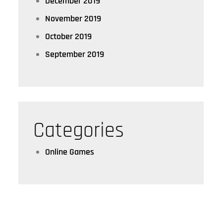
December 2019
November 2019
October 2019
September 2019
Categories
Online Games