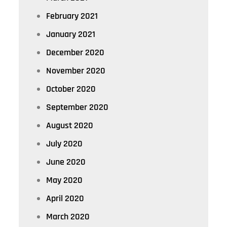
February 2021
January 2021
December 2020
November 2020
October 2020
September 2020
August 2020
July 2020
June 2020
May 2020
April 2020
March 2020