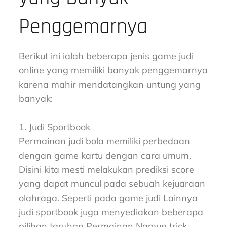
Penggemarnya
Berikut ini ialah beberapa jenis game judi
online yang memiliki banyak penggemarnya
karena mahir mendatangkan untung yang
banyak:
1. Judi Sportbook
Permainan judi bola memiliki perbedaan
dengan game kartu dengan cara umum.
Disini kita mesti melakukan prediksi score
yang dapat muncul pada sebuah kejuaraan
olahraga. Seperti pada game judi Lainnya
judi sportbook juga menyediakan beberapa
pilihan taruhan Permainan Namun trick