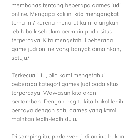
membahas tentang beberapa games judi
online. Mengapa kali ini kita mengangkat
tema ini? karena menurut kami alangkah
lebih baik sebelum bermain pada situs
terpercaya. Kita mengetahui beberapa
game judi online yang banyak dimainkan,
setuju?
Terkecuali itu, bila kami mengetahui
beberapa kategori games judi pada situs
terpercaya. Wawasan kita akan
bertambah. Dengan begitu kita bakal lebih
percaya dengan satu games yang kami
mainkan lebih-lebih dulu.
Di samping itu, pada web judi online bukan