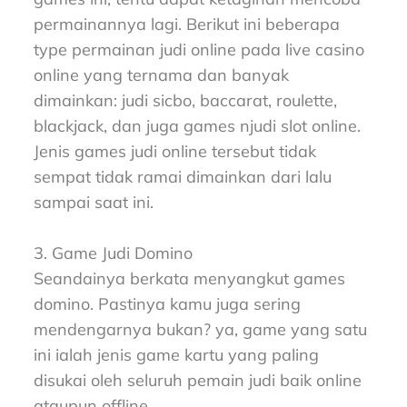
permainannya lagi. Berikut ini beberapa
type permainan judi online pada live casino
online yang ternama dan banyak
dimainkan: judi sicbo, baccarat, roulette,
blackjack, dan juga games njudi slot online.
Jenis games judi online tersebut tidak
sempat tidak ramai dimainkan dari lalu
sampai saat ini.
3. Game Judi Domino
Seandainya berkata menyangkut games
domino. Pastinya kamu juga sering
mendengarnya bukan? ya, game yang satu
ini ialah jenis game kartu yang paling
disukai oleh seluruh pemain judi baik online
ataupun offline.