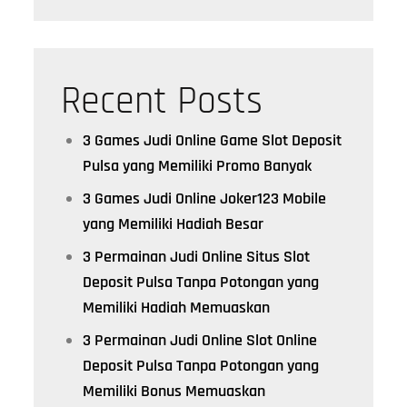
Recent Posts
3 Games Judi Online Game Slot Deposit
Pulsa yang Memiliki Promo Banyak
3 Games Judi Online Joker123 Mobile
yang Memiliki Hadiah Besar
3 Permainan Judi Online Situs Slot
Deposit Pulsa Tanpa Potongan yang
Memiliki Hadiah Memuaskan
3 Permainan Judi Online Slot Online
Deposit Pulsa Tanpa Potongan yang
Memiliki Bonus Memuaskan