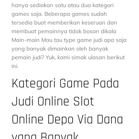
hanya sediakan satu atau dua kategori
games saja. Beberapa games sudah
tersedia buat memberikan keseruan dan
membuat pemainnya tidak bosan dikala
Main-main Mau tau type game judi apa saja
yang banyak dimainkan oleh banyak
pemain judi? Yuk, kami simak ulasan berikut
ini.
Kategori Game Pada
Judi Online Slot
Online Depo Via Dana
yang Banyak