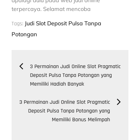
apalagi dulu pada web judi online
terpercaya. Selamat mencoba
Judi Slot Deposit Pulsa Tanpa
Tags:
Potongan
Post
3 Permainan Judi Online Slot Pragmatic
Deposit Pulsa Tanpa Potongan yang
navigation
Memiliki Hadiah Banyak
3 Permainan Judi Online Slot Pragmatic
Deposit Pulsa Tanpa Potongan yang
Memiliki Bonus Melimpah