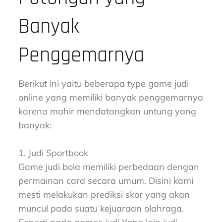
Banyak
Penggemarnya
Berikut ini yaitu beberapa type game judi
online yang memiliki banyak penggemarnya
karena mahir mendatangkan untung yang
banyak:
1. Judi Sportbook
Game judi bola memiliki perbedaan dengan
permainan card secara umum. Disini kami
mesti melakukan prediksi skor yang akan
muncul pada suatu kejuaraan olahraga.