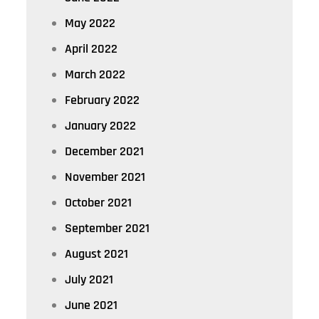
May 2022
April 2022
March 2022
February 2022
January 2022
December 2021
November 2021
October 2021
September 2021
August 2021
July 2021
June 2021