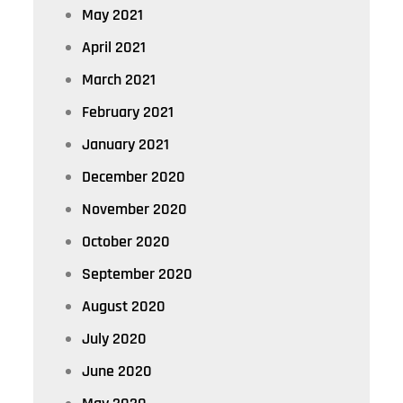
May 2021
April 2021
March 2021
February 2021
January 2021
December 2020
November 2020
October 2020
September 2020
August 2020
July 2020
June 2020