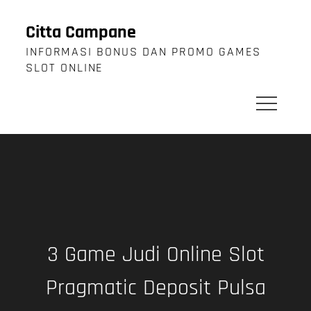
Skip
to
Citta Campane
content
INFORMASI BONUS DAN PROMO GAMES
SLOT ONLINE
3 Game Judi Online Slot
Pragmatic Deposit Pulsa