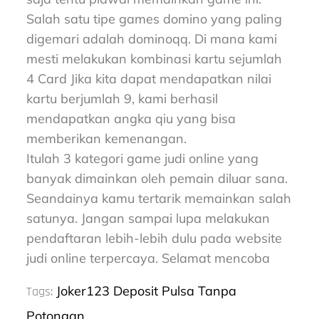
Salah satu tipe games domino yang paling
digemari adalah dominoqq. Di mana kami
mesti melakukan kombinasi kartu sejumlah
4 Card Jika kita dapat mendapatkan nilai
kartu berjumlah 9, kami berhasil
mendapatkan angka qiu yang bisa
memberikan kemenangan.
Itulah 3 kategori game judi online yang
banyak dimainkan oleh pemain diluar sana.
Seandainya kamu tertarik memainkan salah
satunya. Jangan sampai lupa melakukan
pendaftaran lebih-lebih dulu pada website
judi online terpercaya. Selamat mencoba
Joker123 Deposit Pulsa Tanpa
Tags:
Potongan