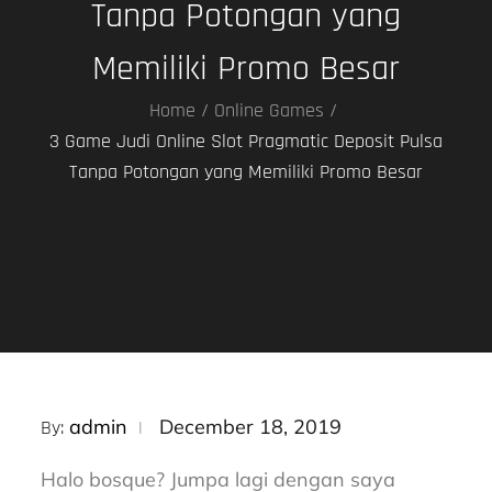
Tanpa Potongan yang
Memiliki Promo Besar
Home
Online Games
3 Game Judi Online Slot Pragmatic Deposit Pulsa
Tanpa Potongan yang Memiliki Promo Besar
Posted
admin
December 18, 2019
By:
on
Halo bosque? Jumpa lagi dengan saya