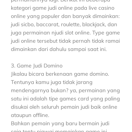
kategori game judi online pada live casino
online yang populer dan banyak dimainkan:
judi sicbo, baccarat, roulette, blackjack, dan
juga permainan njudi slot online. Type game
judi online tersebut tidak pernah tidak ramai
dimainkan dari dahulu sampai saat ini.
3. Game Judi Domino
Jikalau bicara berkenaan game domino.
Tentunya kamu juga tidak jarang
mendengarnya bukan? ya, permainan yang
satu ini adalah tipe games card yang paling
disukai oleh seluruh pemain judi baik online
ataupun offline.
Bahkan pemain yang baru bermain judi
saja tentu piawai memainkan game ini.