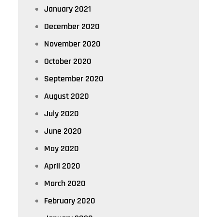
January 2021
December 2020
November 2020
October 2020
September 2020
August 2020
July 2020
June 2020
May 2020
April 2020
March 2020
February 2020