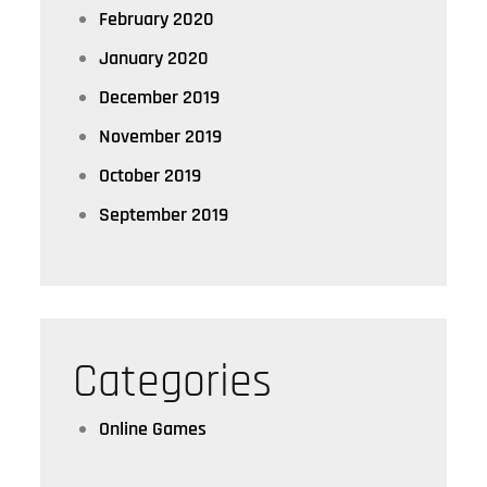
February 2020
January 2020
December 2019
November 2019
October 2019
September 2019
Categories
Online Games