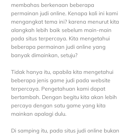
membahas berkenaan beberapa
permainan judi online. Kenapa kali ini kami
mengangkat tema ini? karena menurut kita
alangkah lebih baik sebelum main-main
pada situs terpercaya. Kita mengetahui
beberapa permainan judi online yang
banyak dimainkan, setuju?
Tidak hanya itu, apabila kita mengetahui
beberapa jenis game judi pada website
terpercaya. Pengetahuan kami dapat
bertambah. Dengan begitu kita akan lebih
percaya dengan satu game yang kita
mainkan apalagi dulu.
Di samping itu, pada situs judi online bukan