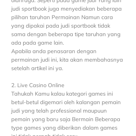
olahraga. Seperti pada game judi Yang lain
judi sportbook juga menyediakan beberapa
pilihan taruhan Permainan Namun cara
yang dipakai pada judi sportbook tidak
sama dengan beberapa tipe taruhan yang
ada pada game lain.
Apabila anda penasaran dengan
permainan judi ini, kita akan membahasnya
setelah artikel ini ya.
2. Live Casino Online
Tahukah Kamu kalau kategori games ini
betul-betul digemari oleh kalangan pemain
judi yang telah professional maupuun
pemain yang baru saja Bermain Beberapa
type games yang diberikan dalam games