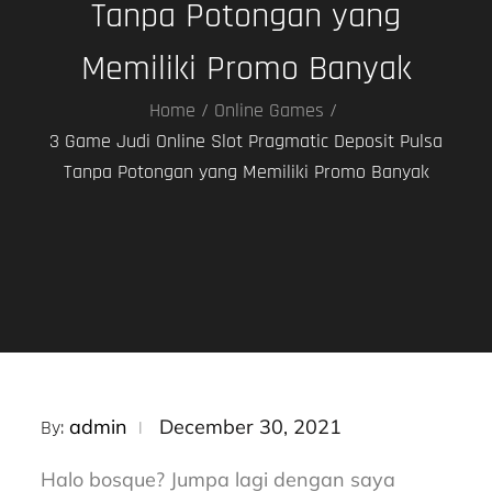
Tanpa Potongan yang
Memiliki Promo Banyak
Home
Online Games
3 Game Judi Online Slot Pragmatic Deposit Pulsa
Tanpa Potongan yang Memiliki Promo Banyak
Posted
admin
December 30, 2021
By:
on
Halo bosque? Jumpa lagi dengan saya