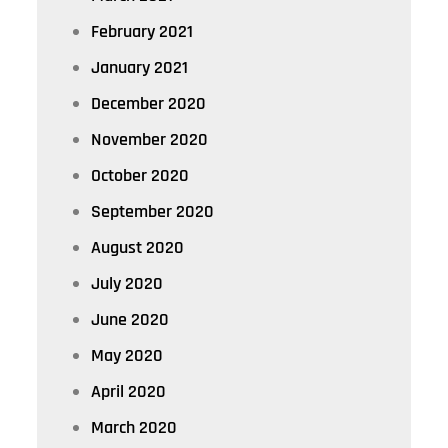
February 2021
January 2021
December 2020
November 2020
October 2020
September 2020
August 2020
July 2020
June 2020
May 2020
April 2020
March 2020