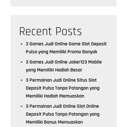
Recent Posts
3 Games Judi Online Game Slot Deposit
Pulsa yang Memiliki Promo Banyak
3 Games Judi Online Joker123 Mobile
yang Memiliki Hadiah Besar
3 Permainan Judi Online Situs Slot
Deposit Pulsa Tanpa Potongan yang
Memiliki Hadiah Memuaskan
3 Permainan Judi Online Slot Online
Deposit Pulsa Tanpa Potongan yang
Memiliki Bonus Memuaskan