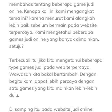
membahas tentang beberapa game judi
online. Kenapa kali ini kami mengangkat
tema ini? karena menurut kami alangkah
lebih baik sebelum bermain pada website
terpercaya. Kami mengetahui beberapa
games judi online yang banyak dimainkan,
setuju?
Terkecuali itu, jika kita mengetahui beberapa
type games judi pada web terpercaya.
Wawasan kita bakal bertambah. Dengan
begitu kami dapat lebih percaya dengan
satu games yang kita mainkan lebih-lebih
dulu.
Di samping itu, pada website judi online