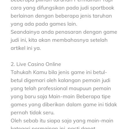
cara yang difungsikan pada judi sportbook
berlainan dengan beberapa jenis taruhan
yang ada pada games lain.
Seandainya anda penasaran dengan game
judi ini, kita akan membahasnya setelah
artikel ini ya.
2. Live Casino Online
Tahukah Kamu bila jenis game ini betul-
betul digemari oleh kalangan pemain judi
yang telah professional maupuun pemain
yang baru saja Main-main Beberapa tipe
games yang diberikan dalam game ini tidak
pernah tidak seru.
Oleh sebab itu siapa saja yang main-main
kategori permainan ini, pasti dapat