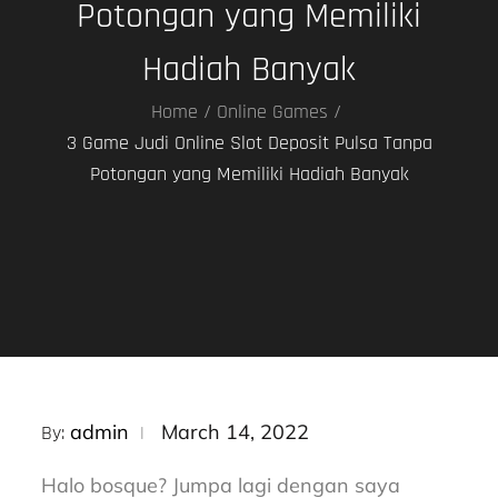
Potongan yang Memiliki
Hadiah Banyak
Home
Online Games
3 Game Judi Online Slot Deposit Pulsa Tanpa
Potongan yang Memiliki Hadiah Banyak
Posted
admin
March 14, 2022
By:
on
Halo bosque? Jumpa lagi dengan saya