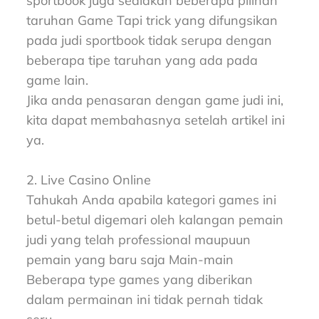
sportbook juga sediakan beberapa pilihan
taruhan Game Tapi trick yang difungsikan
pada judi sportbook tidak serupa dengan
beberapa tipe taruhan yang ada pada
game lain.
Jika anda penasaran dengan game judi ini,
kita dapat membahasnya setelah artikel ini
ya.
2. Live Casino Online
Tahukah Anda apabila kategori games ini
betul-betul digemari oleh kalangan pemain
judi yang telah professional maupuun
pemain yang baru saja Main-main
Beberapa type games yang diberikan
dalam permainan ini tidak pernah tidak