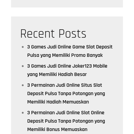
Recent Posts
3 Games Judi Online Game Slot Deposit
Pulsa yang Memiliki Promo Banyak
3 Games Judi Online Joker123 Mobile
yang Memiliki Hadiah Besar
3 Permainan Judi Online Situs Slot
Deposit Pulsa Tanpa Potongan yang
Memiliki Hadiah Memuaskan
3 Permainan Judi Online Slot Online
Deposit Pulsa Tanpa Potongan yang
Memiliki Bonus Memuaskan