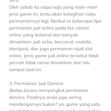
seru.
Oleh sebab itu siapa saja yang main-main
jenis game ini, tentu akan ketagihan coba
permainannya lagi. Berikut ini beberapa tipe
permainan judi online pada live casino
online yang terkenal dan banyak
dimainkan: judi sicbo, baccarat, roulette,
blackjack, dan juga permainan njudi slot
online. Jenis game judi online tersebut tidak
pernah tidak ramai dimainkan dari lalu
sampai saat ini.
3. Permainan Judi Domino
Jikalau bicara menyangkut permainan
domino. Pastinya anda juga sering
mendengarnya bukan? ya, game yang satu