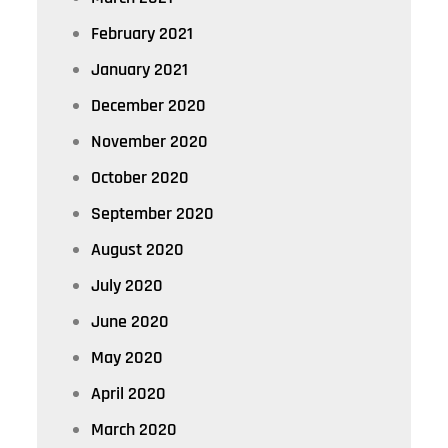
February 2021
January 2021
December 2020
November 2020
October 2020
September 2020
August 2020
July 2020
June 2020
May 2020
April 2020
March 2020