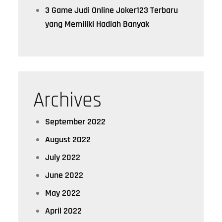
3 Game Judi Online Joker123 Terbaru
yang Memiliki Hadiah Banyak
Archives
September 2022
August 2022
July 2022
June 2022
May 2022
April 2022