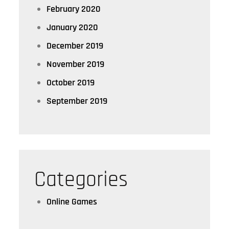
February 2020
January 2020
December 2019
November 2019
October 2019
September 2019
Categories
Online Games