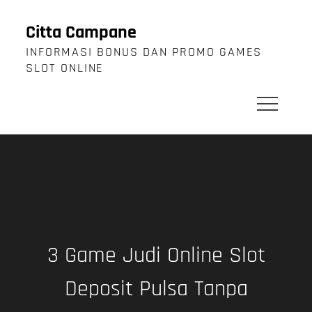
Skip
to
Citta Campane
content
INFORMASI BONUS DAN PROMO GAMES
SLOT ONLINE
3 Game Judi Online Slot
Deposit Pulsa Tanpa