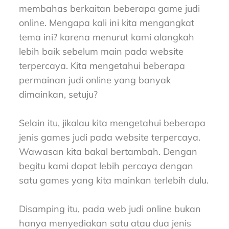
membahas berkaitan beberapa game judi
online. Mengapa kali ini kita mengangkat
tema ini? karena menurut kami alangkah
lebih baik sebelum main pada website
terpercaya. Kita mengetahui beberapa
permainan judi online yang banyak
dimainkan, setuju?
Selain itu, jikalau kita mengetahui beberapa
jenis games judi pada website terpercaya.
Wawasan kita bakal bertambah. Dengan
begitu kami dapat lebih percaya dengan
satu games yang kita mainkan terlebih dulu.
Disamping itu, pada web judi online bukan
hanya menyediakan satu atau dua jenis