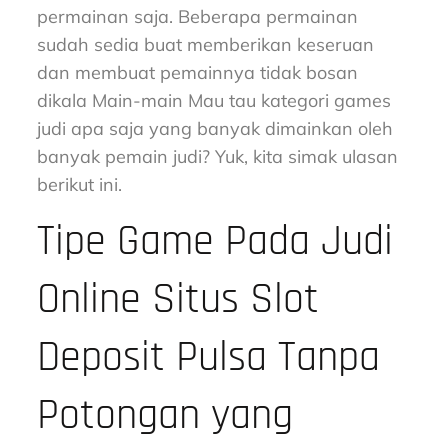
permainan saja. Beberapa permainan
sudah sedia buat memberikan keseruan
dan membuat pemainnya tidak bosan
dikala Main-main Mau tau kategori games
judi apa saja yang banyak dimainkan oleh
banyak pemain judi? Yuk, kita simak ulasan
berikut ini.
Tipe Game Pada Judi
Online Situs Slot
Deposit Pulsa Tanpa
Potongan yang