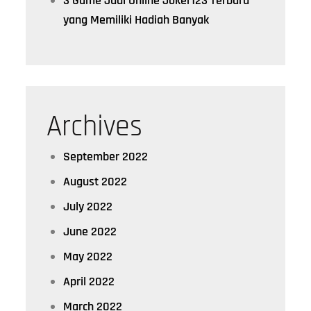
3 Game Judi Online Joker123 Terbaru
yang Memiliki Hadiah Banyak
Archives
September 2022
August 2022
July 2022
June 2022
May 2022
April 2022
March 2022