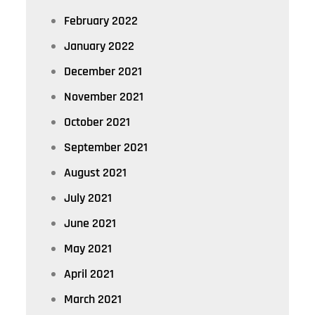
February 2022
January 2022
December 2021
November 2021
October 2021
September 2021
August 2021
July 2021
June 2021
May 2021
April 2021
March 2021