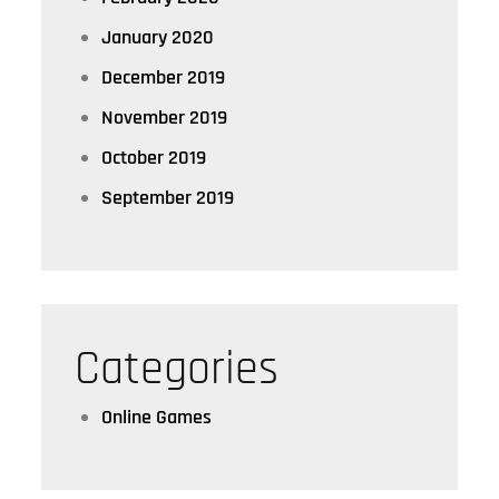
January 2020
December 2019
November 2019
October 2019
September 2019
Categories
Online Games