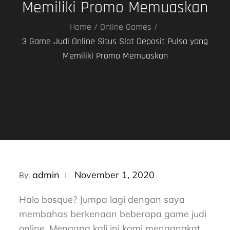
Memiliki Promo Memuaskan
Home
Online Games
3 Game Judi Online Situs Slot Deposit Pulsa yang
Memiliki Promo Memuaskan
Posted
admin
November 1, 2020
By:
on
Halo bosque? Jumpa lagi dengan saya
membahas berkenaan beberapa game judi
online. Mengapa kali ini kami mengangkat