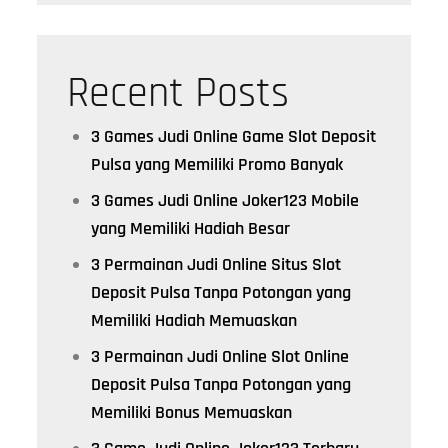
Recent Posts
3 Games Judi Online Game Slot Deposit
Pulsa yang Memiliki Promo Banyak
3 Games Judi Online Joker123 Mobile
yang Memiliki Hadiah Besar
3 Permainan Judi Online Situs Slot
Deposit Pulsa Tanpa Potongan yang
Memiliki Hadiah Memuaskan
3 Permainan Judi Online Slot Online
Deposit Pulsa Tanpa Potongan yang
Memiliki Bonus Memuaskan