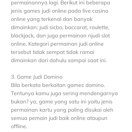
permainannya lagi. Berikut ini beberapa
jenis games judi online pada live casino
online yang terkenal dan banyak
dimainkan: judi sicbo, baccarat, roulette,
blackjack, dan juga permainan njudi slot
online. Kategori permainan judi online
tersebut tidak sempat tidak ramai
dimainkan dari dahulu sampai saat ini.
3. Game Judi Domino
Bila berkata berkaitan games domino.
Tentunya kamu juga sering mendengarnya
bukan? ya, game yang satu ini yaitu jenis
permainan kartu yang paling disukai oleh
semua pemain judi baik online ataupun
offline.