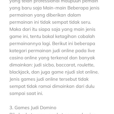
yang telah professional maupuun pemain
yang baru saja Main-main Beberapa jenis
permainan yang diberikan dalam
permainan ini tidak sempat tidak seru.
Maka dari itu siapa saja yang main jenis
game ini, tentu bakal ketagihan cobalah
permainannya lagi. Berikut ini beberapa
kategori permainan judi online pada live
casino online yang terkenal dan banyak
dimainkan: judi sicbo, baccarat, roulette,
blackjack, dan juga game njudi slot online.
Jenis games judi online tersebut tidak
sempat tidak ramai dimainkan dari dulu
sampai saat ini.
3. Games Judi Domino