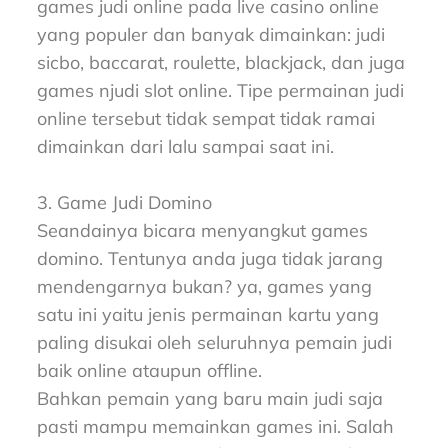
games judi online pada live casino online
yang populer dan banyak dimainkan: judi
sicbo, baccarat, roulette, blackjack, dan juga
games njudi slot online. Tipe permainan judi
online tersebut tidak sempat tidak ramai
dimainkan dari lalu sampai saat ini.
3. Game Judi Domino
Seandainya bicara menyangkut games
domino. Tentunya anda juga tidak jarang
mendengarnya bukan? ya, games yang
satu ini yaitu jenis permainan kartu yang
paling disukai oleh seluruhnya pemain judi
baik online ataupun offline.
Bahkan pemain yang baru main judi saja
pasti mampu memainkan games ini. Salah