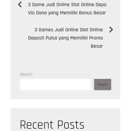
Post
3 Game Judi Online Slot Online Depo
Via Dana yang Memiliki Bonus Besar
navigation
3 Games Judi Online Slot Online
Deposit Pulsa yang Memiliki Promo
Besar
Search
Search
Recent Posts