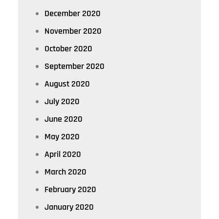
December 2020
November 2020
October 2020
September 2020
August 2020
July 2020
June 2020
May 2020
April 2020
March 2020
February 2020
January 2020