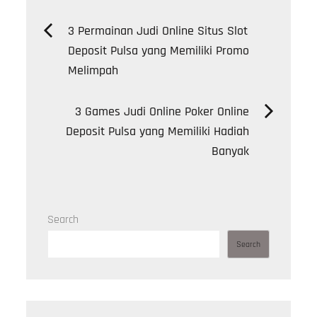
Post
3 Permainan Judi Online Situs Slot
Deposit Pulsa yang Memiliki Promo
navigation
Melimpah
3 Games Judi Online Poker Online
Deposit Pulsa yang Memiliki Hadiah
Banyak
Search
Search