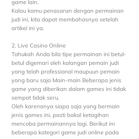
game lain.
Kalau kamu penasaran dengan permainan
judi ini, kita dapat membahasnya setelah
artikel ini ya.
2. Live Casino Online
Tahukah Anda bila tipe permainan ini betul-
betul digemari oleh kalangan pemain judi
yang telah professional maupuun pemain
yang baru saja Main-main Beberapa jenis
game yang diberikan dalam games ini tidak
sempat tidak seru.
Oleh karenanya siapa saja yang bermain
jenis games ini, pasti bakal ketagihan
mencoba permainannya lagi. Berikut ini
beberapa kategori game judi online pada