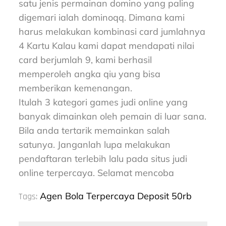
satu jenis permainan domino yang paling
digemari ialah dominoqq. Dimana kami
harus melakukan kombinasi card jumlahnya
4 Kartu Kalau kami dapat mendapati nilai
card berjumlah 9, kami berhasil
memperoleh angka qiu yang bisa
memberikan kemenangan.
Itulah 3 kategori games judi online yang
banyak dimainkan oleh pemain di luar sana.
Bila anda tertarik memainkan salah
satunya. Janganlah lupa melakukan
pendaftaran terlebih lalu pada situs judi
online terpercaya. Selamat mencoba
Agen Bola Terpercaya Deposit 50rb
Tags: