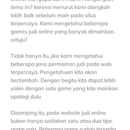
tema ini? karena menurut kami alangkah
lebih baik sebelum main pada situs
terpercaya. Kami mengetahui beberapa
games judi online yang banyak dimainkan,
setuju?
Tidak hanya itu, jika kami mengetahui
beberapa jenis permainan judi pada web
terpercaya. Pengetahuan kita akan
bertambah. Dengan begitu kita dapat lebih
yakin dengan satu game yang kita mainkan
apalagi dulu.
Disamping itu, pada website judi online
bukan hanya sediakan satu atau dua tipe
game saja. Beberapa game sudah tersedia