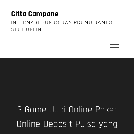
Skip
to
Citta Campane
content
INFORMASI BONUS DAN PROMO GAMES
SLOT ONLINE
3 Game Judi Online Poker
Online Deposit Pulsa yang