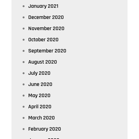
January 2021
December 2020
November 2020
October 2020
September 2020
August 2020
July 2020
June 2020
May 2020
April 2020
March 2020
February 2020