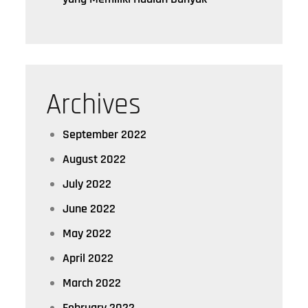
Archives
September 2022
August 2022
July 2022
June 2022
May 2022
April 2022
March 2022
February 2022