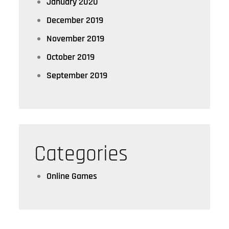
January 2020
December 2019
November 2019
October 2019
September 2019
Categories
Online Games