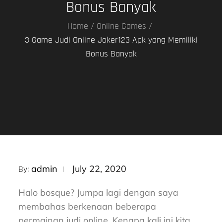
Bonus Banyak
Home
Online Games
3 Game Judi Online Joker123 Apk yang Memiliki
Bonus Banyak
Posted
admin
July 22, 2020
By:
on
Halo bosque? Jumpa lagi dengan saya
membahas berkenaan beberapa
permainan judi online. Kenapa kali ini kita