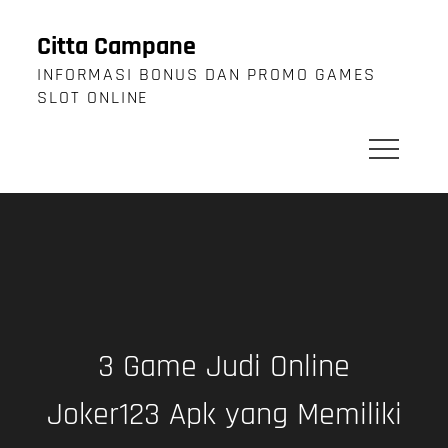
Skip
to
Citta Campane
content
INFORMASI BONUS DAN PROMO GAMES
SLOT ONLINE
3 Game Judi Online
Joker123 Apk yang Memiliki