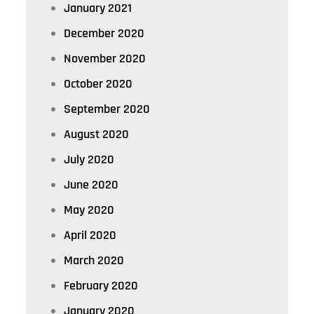
January 2021
December 2020
November 2020
October 2020
September 2020
August 2020
July 2020
June 2020
May 2020
April 2020
March 2020
February 2020
January 2020