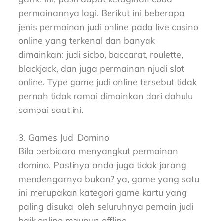
permainannya lagi. Berikut ini beberapa
jenis permainan judi online pada live casino
online yang terkenal dan banyak
dimainkan: judi sicbo, baccarat, roulette,
blackjack, dan juga permainan njudi slot
online. Type game judi online tersebut tidak
pernah tidak ramai dimainkan dari dahulu
sampai saat ini.
3. Games Judi Domino
Bila berbicara menyangkut permainan
domino. Pastinya anda juga tidak jarang
mendengarnya bukan? ya, game yang satu
ini merupakan kategori game kartu yang
paling disukai oleh seluruhnya pemain judi
baik online maupun offline.