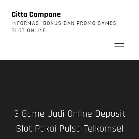
Skip
to
Citta Campane
content
INFORMASI BONUS DAN PROMO GAMES
SLOT ONLINE
3 Game Judi Online Deposit
Slot Pakai Pulsa Telkomsel