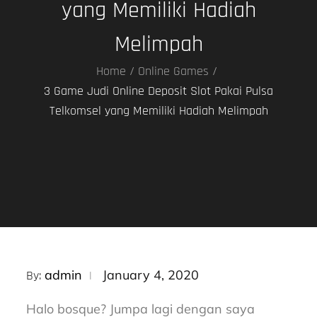
yang Memiliki Hadiah
Melimpah
Home
Online Games
3 Game Judi Online Deposit Slot Pakai Pulsa
Telkomsel yang Memiliki Hadiah Melimpah
Posted
admin
January 4, 2020
By:
on
Halo bosque? Jumpa lagi dengan saya