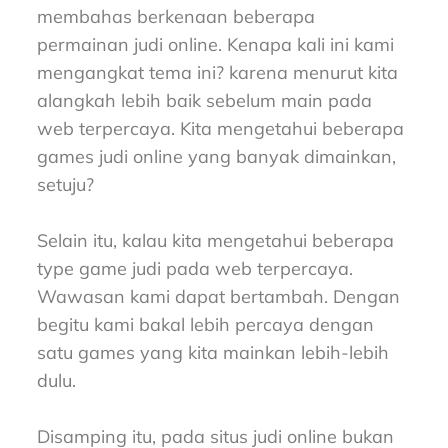
membahas berkenaan beberapa
permainan judi online. Kenapa kali ini kami
mengangkat tema ini? karena menurut kita
alangkah lebih baik sebelum main pada
web terpercaya. Kita mengetahui beberapa
games judi online yang banyak dimainkan,
setuju?
Selain itu, kalau kita mengetahui beberapa
type game judi pada web terpercaya.
Wawasan kami dapat bertambah. Dengan
begitu kami bakal lebih percaya dengan
satu games yang kita mainkan lebih-lebih
dulu.
Disamping itu, pada situs judi online bukan