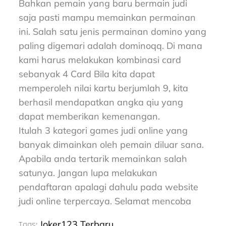
Bahkan pemain yang baru bermain judi
saja pasti mampu memainkan permainan
ini. Salah satu jenis permainan domino yang
paling digemari adalah dominoqq. Di mana
kami harus melakukan kombinasi card
sebanyak 4 Card Bila kita dapat
memperoleh nilai kartu berjumlah 9, kita
berhasil mendapatkan angka qiu yang
dapat memberikan kemenangan.
Itulah 3 kategori games judi online yang
banyak dimainkan oleh pemain diluar sana.
Apabila anda tertarik memainkan salah
satunya. Jangan lupa melakukan
pendaftaran apalagi dahulu pada website
judi online terpercaya. Selamat mencoba
Joker123 Terbaru
Tags: