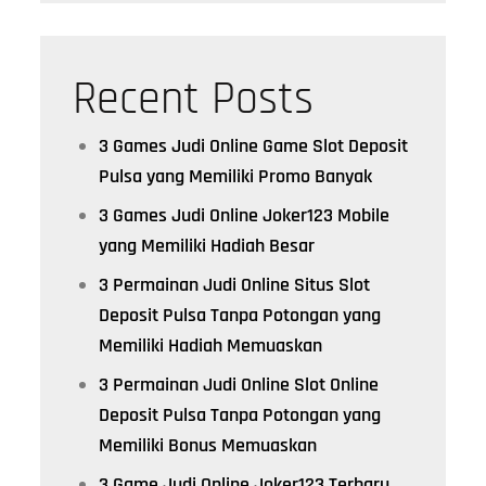
Recent Posts
3 Games Judi Online Game Slot Deposit
Pulsa yang Memiliki Promo Banyak
3 Games Judi Online Joker123 Mobile
yang Memiliki Hadiah Besar
3 Permainan Judi Online Situs Slot
Deposit Pulsa Tanpa Potongan yang
Memiliki Hadiah Memuaskan
3 Permainan Judi Online Slot Online
Deposit Pulsa Tanpa Potongan yang
Memiliki Bonus Memuaskan
3 Game Judi Online Joker123 Terbaru