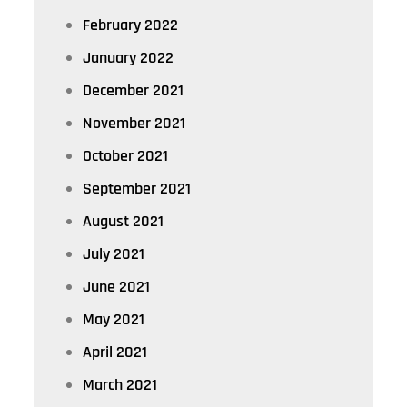
February 2022
January 2022
December 2021
November 2021
October 2021
September 2021
August 2021
July 2021
June 2021
May 2021
April 2021
March 2021